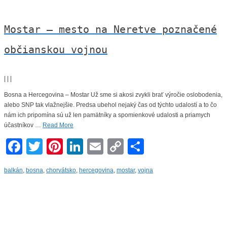
Mostar – mesto na Neretve poznačené
občianskou vojnou
|
|
|
Bosna a Hercegovina – Mostar Už sme si akosi zvykli brať výročie oslobodenia,
alebo SNP tak vlažnejšie. Predsa ubehol nejaký čas od týchto udalostí a to čo
nám ich pripomína sú už len pamätníky a spomienkové udalosti a priamych
účastníkov …
Read More
Facebook
Twitter
Pinterest
LinkedIn
Email
Copy
Share
Link
balkán
,
bosna
,
chorvátsko
,
hercegovina
,
mostar
,
vojna