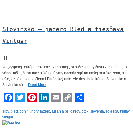
Slovinsko – jazero Bled a tiesňava
Vintgar
|
|
|
Vo „vyspelej“ európe (rozumej „západnej“) si naše krajiny často zamieňajú, ak
vôbec tušia, že sa takéto štátne útvary nachádzajú na našej matičke zemi, nie to
ešte, že sú dokonca členmi Európskej únie. Ale dosť bolo irónie, Slovensko a
Slovinsko sú …
Read More
Facebook
Twitter
Pinterest
LinkedIn
Email
Copy
Share
Link
alpy
,
bled
,
bohinj
,
hory
,
jazero
,
julian alps
,
ostrov
,
otok
,
slovenia
,
soteska
,
triglav
,
vintgar