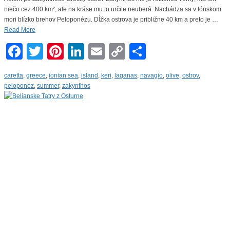
niečo cez 400 km², ale na kráse mu to určite neuberá. Nachádza sa v Iónskom
mori blízko brehov Peloponézu. Dĺžka ostrova je približne 40 km a preto je …
Read More
Facebook
Twitter
Pinterest
LinkedIn
Email
Copy
Share
Link
caretta
,
greece
,
ionian sea
,
island
,
keri
,
laganas
,
navagio
,
olive
,
ostrov
,
peloponez
,
summer
,
zakynthos