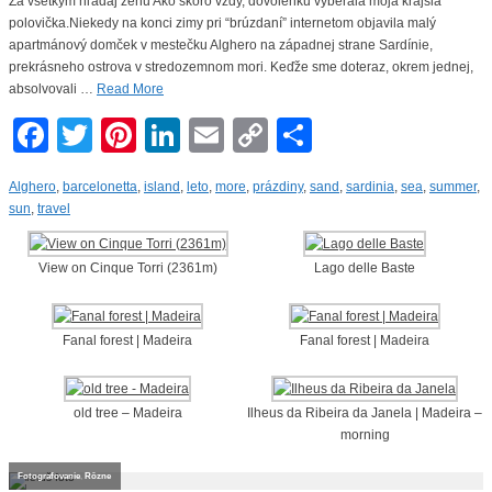
Za všetkým hľadaj ženu Ako skoro vždy, dovolenku vyberala moja krajšia
polovička.Niekedy na konci zimy pri “brúzdaní” internetom objavila malý
apartmánový domček v mestečku Alghero na západnej strane Sardínie,
prekrásneho ostrova v stredozemnom mori. Keďže sme doteraz, okrem jednej,
absolvovali …
Read More
Facebook
Twitter
Pinterest
LinkedIn
Email
Copy
Share
Link
Alghero
,
barcelonetta
,
island
,
leto
,
more
,
prázdiny
,
sand
,
sardinia
,
sea
,
summer
,
sun
,
travel
View on Cinque Torri (2361m)
Lago delle Baste
Fanal forest | Madeira
Fanal forest | Madeira
old tree – Madeira
Ilheus da Ribeira da Janela | Madeira –
morning
Fotografovanie
,
Rôzne