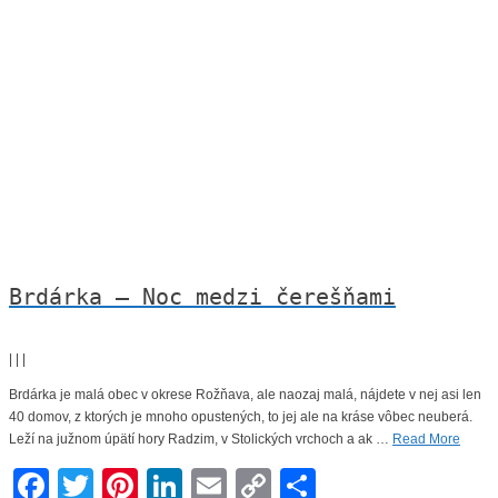
Brdárka – Noc medzi čerešňami
|
|
|
Brdárka je malá obec v okrese Rožňava, ale naozaj malá, nájdete v nej asi len
40 domov, z ktorých je mnoho opustených, to jej ale na kráse vôbec neuberá.
Leží na južnom úpätí hory Radzim, v Stolických vrchoch a ak …
Read More
Facebook
Twitter
Pinterest
LinkedIn
Email
Copy
Share