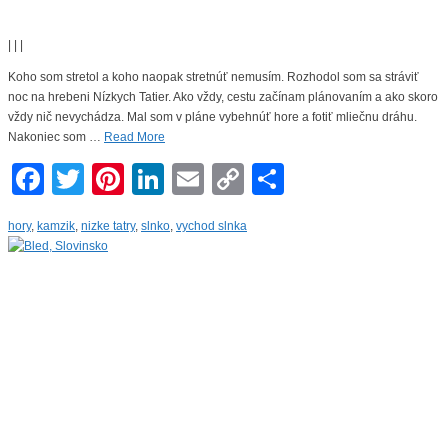
|
|
|
Koho som stretol a koho naopak stretnúť nemusím. Rozhodol som sa stráviť
noc na hrebeni Nízkych Tatier. Ako vždy, cestu začínam plánovaním a ako skoro
vždy nič nevychádza. Mal som v pláne vybehnúť hore a fotiť mliečnu dráhu.
Nakoniec som …
Read More
Facebook
Twitter
Pinterest
LinkedIn
Email
Copy
Share
Link
hory
,
kamzik
,
nizke tatry
,
slnko
,
vychod slnka