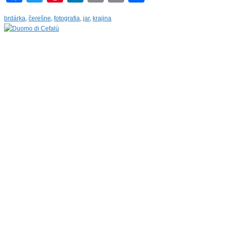
Link
brdárka
,
čerešne
,
fotografia
,
jar
,
krajina