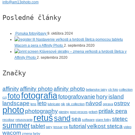
info@am13photo.com
Posledné články
Ponuka fotovýbavy
9. októbra 2024
Nastavenie veľkosti a tvrdosti štetca pomocou tabletu
Wacom a pera v Affinity Photo
2. septembra 2020
Klávesové skratky – zmena veľkosti a tvrdosti štetca v
Affinity Photo
2. septembra 2020
Značky
affinity
affinity photo
afinity photo
belianske tatry
cb foto
collection
fotografia
foto
fotografovanie
hory
island
czj
landscape
leto
návod
ostrov
lens
lubricate
nik
nik collection
oprava
photo
photography
pritlak pera
pieniny
post-proces
pribeh
retuš
sand
sea
stetec
recolour
retusovanie
software
stare fotky
summer
tablet
tutorial
velkost stetca
tatry
tessar
trip
video
wacom
zmena farby