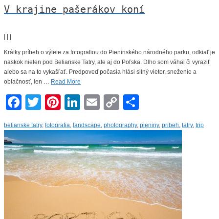
V krajine pašerákov koní
|
|
|
Krátky príbeh o výlete za fotografiou do Pieninského národného parku, odkiaľ je
naskok nielen pod Belianske Tatry, ale aj do Poľska. Dlho som váhal či vyraziť
alebo sa na to vykašľať. Predpoveď počasia hlási silný vietor, sneženie a
oblačnosť, len …
Read More
Facebook
Twitter
Pinterest
LinkedIn
Email
Copy
Share
Link
belianske tatry
,
fotografia
,
landscape
,
photography
,
pieniny
,
pribeh
,
tatry
,
trip