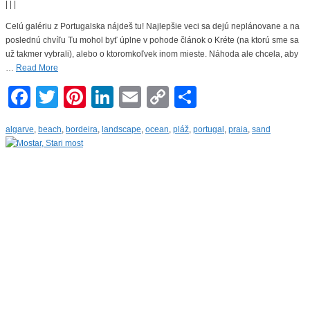
|
|
|
Celú galériu z Portugalska nájdeš tu! Najlepšie veci sa dejú neplánovane a na
poslednú chvíľu Tu mohol byť úplne v pohode článok o Kréte (na ktorú sme sa
už takmer vybrali), alebo o ktoromkoľvek inom mieste. Náhoda ale chcela, aby
…
Read More
Facebook
Twitter
Pinterest
LinkedIn
Email
Copy
Share
Link
algarve
,
beach
,
bordeira
,
landscape
,
ocean
,
pláž
,
portugal
,
praia
,
sand