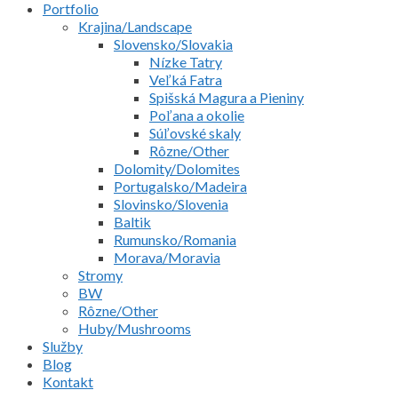
Portfolio
Krajina/Landscape
Slovensko/Slovakia
Nízke Tatry
Veľká Fatra
Spišská Magura a Pieniny
Poľana a okolie
Súľovské skaly
Rôzne/Other
Dolomity/Dolomites
Portugalsko/Madeira
Slovinsko/Slovenia
Baltik
Rumunsko/Romania
Morava/Moravia
Stromy
BW
Rôzne/Other
Huby/Mushrooms
Služby
Blog
Kontakt