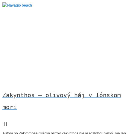
Zakynthos – olivový háj v Iónskom
mori
|
|
|
Autom po Zakynthose Grécky ostrov Zakynthos nie je rozlohou veľký, má len