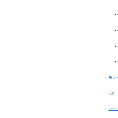
Strom
BW
Rôzne