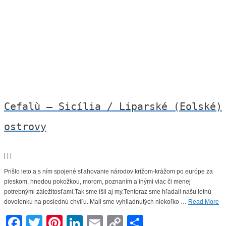
Cefalù – Sicília / Liparské (Eolské)
ostrovy
|
|
|
Prišlo leto a s ním spojené sťahovanie národov krížom-krážom po európe za
pieskom, hnedou pokožkou, morom, poznaním a inými viac či menej
potrebnými záležitosťami.Tak sme išli aj my.Tentoraz sme hľadali našu letnú
dovolenku na poslednú chvíľu. Mali sme vyhliadnutých niekoľko …
Read More
Facebook
Twitter
Pinterest
LinkedIn
Email
Copy
Share