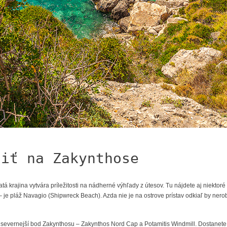
ziť na Zakynthose
atá krajina vytvára príležitosti na nádherné výhľady z útesov. Tu nájdete aj niektor
je pláž Navagio (Shipwreck Beach). Azda nie je na ostrove prístav odkiaľ by nerobil
jsevernejší bod Zakynthosu – Zakynthos Nord Cap a Potamitis Windmill. Dostanete s