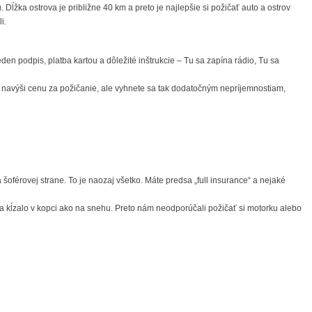
ĺžka ostrova je približne 40 km a preto je najlepšie si požičať auto a ostrov
i.
n podpis, platba kartou a dôležité inštrukcie – Tu sa zapína rádio, Tu sa
nie navýši cenu za požičanie, ale vyhnete sa tak dodatočným nepríjemnostiam,
férovej strane. To je naozaj všetko. Máte predsa „full insurance“ a nejaké
ma kĺzalo v kopci ako na snehu. Preto nám neodporúčali požičať si motorku alebo