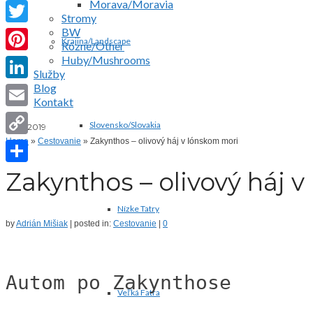
Morava/Moravia
Facebook
Stromy
BW
Twitter
Krajina/Landscape
Rôzne/Other
Huby/Mushrooms
Pinterest
Služby
Blog
LinkedIn
Kontakt
Email
Slovensko/Slovakia
16
júl 2019
Home
»
Cestovanie
»
Zakynthos – olivový háj v Iónskom mori
Copy
Link
Zakynthos – olivový háj 
Share
Nízke Tatry
by
Adrián Mišiak
|
posted in:
Cestovanie
|
0
Autom po Zakynthose
Veľká Fatra