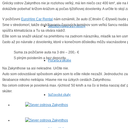
Grécky ostrov Zakynthos nie je rozlohou veľký, má len niečo cez 400 km², ale na 
dokážete pobehať krížom-krážom aj počas týždňovej dovolenky. A určite to stojí za 
V požičovni
EuroHire Car Rental
nám oznámili, že auto (Citroën C-Elyseé) bude 
Sme v stredomorí, takže dodržiavaniu časových termínov som veľkú šancu nedával,
Spišská Magura a Pieniny
spúšťa klimatizácia a Tu sa otvára nádrž.
Ešte som sa snažil ukázať na priehlbinu na zadnom nárazníku, mladík sa len usmia
často až po návrate z dovolenky, ktoré v konečnom dôsledku môžu viacnásobne p
Suma za požičanie auta na 3 dni – 200,- €
S plným poistením a bez depozitu.
Poľana a okolie
Na Zakynthose sa asi nekradne. Určite nie.
Auto som odovzdával spôsobom akým som to ešte nikde nezažil. Jednoducho zapark
škrabance nikoho netrápia. Hlavne nie na úzkych cestách Zakynthosu.
Na celom ostrove je povolená max. rýchlosť 50 km/h a na čo si treba naozaj dať 
skúter.
Súľovské skaly