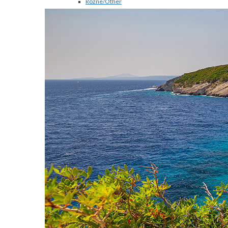
Rôzne/Other
Dolomity/Dolomites
Portugalsko/Madeira
Slovinsko/Slovenia