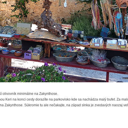
ší olivovník minimálne na Zakynthose.
nou Keri na konci cesty dorazíte na parkovisko kde sa nachádza malý bufet. Za mal
 na Zakynthose. Súkromie tu ale nečakajte, na západ slnka je zvedavých naozaj veľ