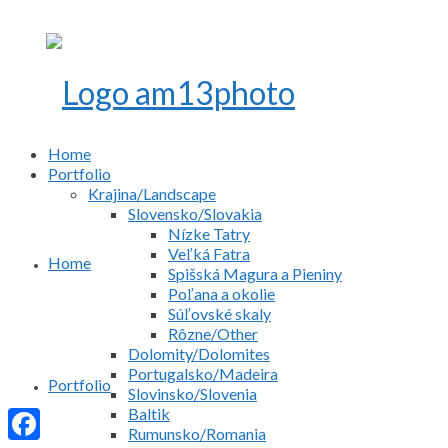
Home
Portfolio
Krajina/Landscape
Slovensko/Slovakia
Nízke Tatry
Veľká Fatra
Home
Spišská Magura a Pieniny
Poľana a okolie
Súľovské skaly
Rôzne/Other
Dolomity/Dolomites
Portugalsko/Madeira
Portfolio
Slovinsko/Slovenia
Baltik
Rumunsko/Romania