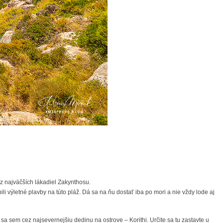
é z najväčších lákadiel Zakynthosu.
i výletné plavby na túto pláž. Dá sa na ňu dostať iba po mori a nie vždy lode aj
a sem cez najsevernejšiu dedinu na ostrove – Korithi. Určite sa tu zastavte u