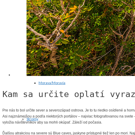
Baltik
Rumunsko/Romania
Morava/Moravia
Kam sa určite oplatí vyra
Pre nás to bol určite sever a severozápad ostrova. Je to tu riedko osídlené a horn
Asi najznámejšou a podľa niektorých portálov – najviac fotografovanou na svete – 
Stromy
vyložia návštevníkov aby sa mohli okúpať. Záleží od počasia.
Ďalšou atrakciou na severe sú Blue caves, jaskyne prístupné tiež len po mori. Na