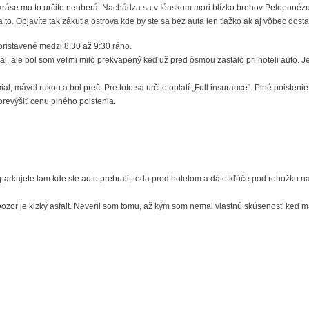
kráse mu to určite neuberá. Nachádza sa v Iónskom mori blízko brehov Peloponézu. D
to. Objavíte tak zákutia ostrova kde by ste sa bez auta len ťažko ak aj vôbec dostal
pristavené medzi 8:30 až 9:30 ráno.
 ale bol som veľmi milo prekvapený keď už pred ôsmou zastalo pri hoteli auto. Jede
l, mávol rukou a bol preč. Pre toto sa určite oplatí „Full insurance“. Plné poiste
revýšiť cenu plného poistenia.
ujete tam kde ste auto prebrali, teda pred hotelom a dáte kľúče pod rohožku.na šo
pozor je klzký asfalt. Neveril som tomu, až kým som nemal vlastnú skúsenosť keď 