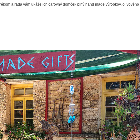
grékom a rada vám ukáže ich čarovný domček plný hand made výrobkov, olivového ol