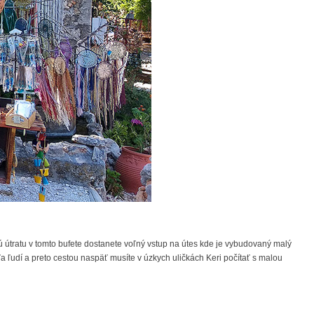
ú útratu v tomto bufete dostanete voľný vstup na útes kde je vybudovaný malý
a ľudí a preto cestou naspäť musíte v úzkych uličkách Keri počítať s malou