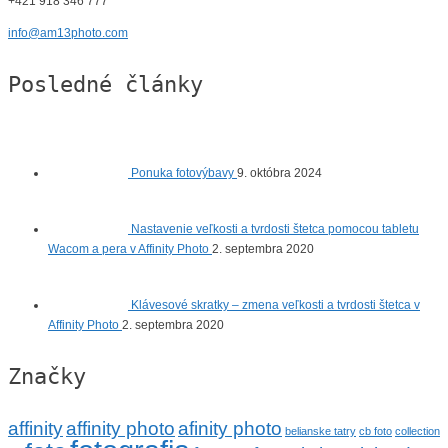
+421 918 346 777
info@am13photo.com
Posledné články
Ponuka fotovýbavy
9. októbra 2024
Nastavenie veľkosti a tvrdosti štetca pomocou tabletu
Wacom a pera v Affinity Photo
2. septembra 2020
Klávesové skratky – zmena veľkosti a tvrdosti štetca v
Affinity Photo
2. septembra 2020
Značky
affinity
affinity photo
afinity photo
belianske tatry
cb foto
collection