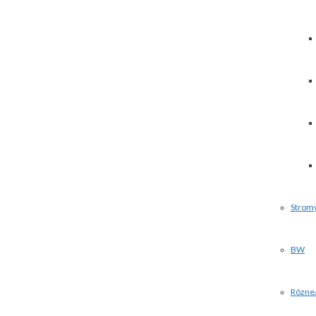
Strom
BW
Rôzne