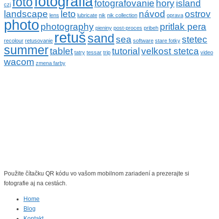
fotografia
foto
fotografovanie
hory
island
czj
landscape
leto
návod
ostrov
lens
lubricate
nik
nik collection
oprava
photo
photography
pritlak pera
pieniny
post-proces
pribeh
retuš
sand
sea
stetec
recolour
retusovanie
software
stare fotky
summer
tablet
tutorial
velkost stetca
tatry
tessar
trip
video
wacom
zmena farby
Použite čítačku QR kódu vo vašom mobilnom zariadení a prezerajte si
fotografie aj na cestách.
Home
Blog
Kontakt