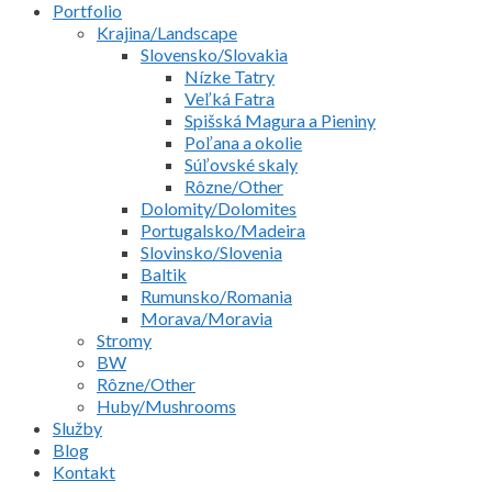
Portfolio
Krajina/Landscape
Slovensko/Slovakia
Nízke Tatry
Veľká Fatra
Spišská Magura a Pieniny
Poľana a okolie
Súľovské skaly
Rôzne/Other
Dolomity/Dolomites
Portugalsko/Madeira
Slovinsko/Slovenia
Baltik
Rumunsko/Romania
Morava/Moravia
Stromy
BW
Rôzne/Other
Huby/Mushrooms
Služby
Blog
Kontakt