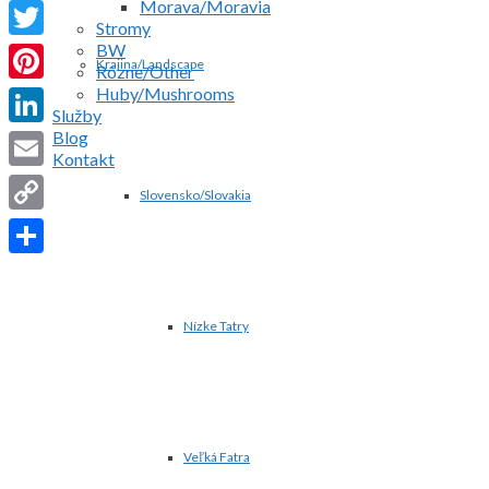
Morava/Moravia
Facebook
Stromy
BW
Twitter
Krajina/Landscape
Rôzne/Other
Huby/Mushrooms
Pinterest
Služby
Blog
LinkedIn
Kontakt
Email
Slovensko/Slovakia
Copy
Link
Share
Nízke Tatry
Veľká Fatra