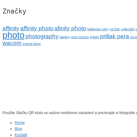
Značky
affinity
affinity photo
afinity photo
belianske tatry
cb foto
collection
c
photo
photography
pritlak pera
pieniny
post-proces
pribeh
reco
wacom
zmena farby
Použite čítačku QR kódu vo vašom mobilnom zariadení a prezerajte si fotografie a
Home
Blog
Kontakt