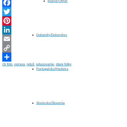
Rôzne/Other
Facebook
Twitter
Pinterest
Dolomity/Dolomites
LinkedIn
Email
Copy
cb foto
,
oprava
,
retuš
,
retusovanie
,
stare fotky
Link
Share
Portugalsko/Madeira
Slovinsko/Slovenia