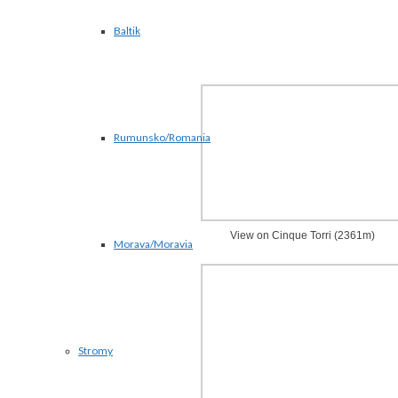
Baltik
Rumunsko/Romania
View on Cinque Torri (2361m)
Morava/Moravia
Stromy