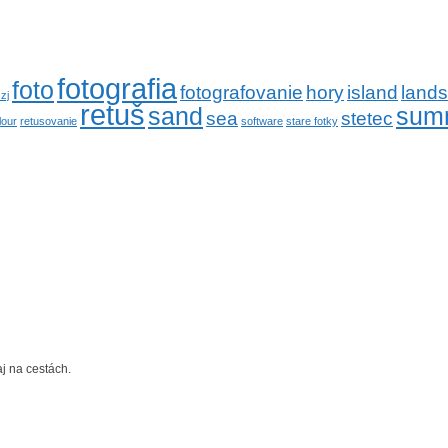
fotografia
foto
fotografovanie
hory
island
land
zj
retuš
sand
sum
sea
stetec
lour
retusovanie
software
stare fotky
j na cestách.