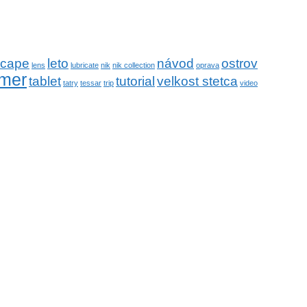
scape
leto
návod
ostrov
lens
lubricate
nik
nik collection
oprava
mer
tablet
tutorial
velkost stetca
tatry
tessar
trip
video