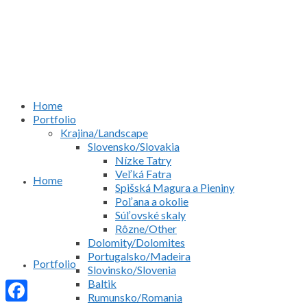
Home
Portfolio
Krajina/Landscape
Slovensko/Slovakia
Nízke Tatry
Veľká Fatra
Home
Spišská Magura a Pieniny
Poľana a okolie
Súľovské skaly
Rôzne/Other
Dolomity/Dolomites
Portugalsko/Madeira
Portfolio
Slovinsko/Slovenia
Baltik
Rumunsko/Romania