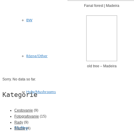
Fanal forest | Madeira
BW
Rôzne/Other
old tree – Madeira
Sorry. No data so far.
Huby/Mushrooms
Kategórie
Cestovanie
(9)
Fotografovanie
(15)
Rady
(9)
Služby
Rôzne
(4)