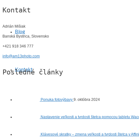
Kontakt
Adrián Mišiak
Blog
Banská Bystrica, Slovensko
+421 918 346 777
info@am13photo.com
Kontakt
Posledné články
Ponuka fotovýbavy
9. októbra 2024
Nastavenie veľkosti a tvrdosti štetca pomocou tabletu Wac
Klávesové skratky – zmena veľkosti a tvrdosti štetca v Affi