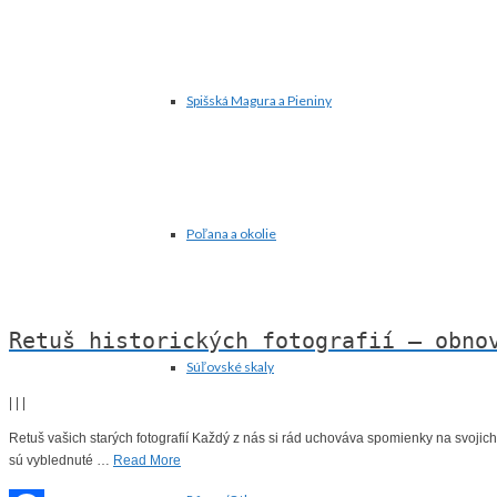
Spišská Magura a Pieniny
Poľana a okolie
Retuš historických fotografií – obno
Súľovské skaly
|
|
|
Retuš vašich starých fotografií Každý z nás si rád uchováva spomienky na svojich b
sú vyblednuté …
Read More