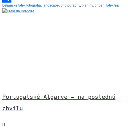
belianske tatry
,
fotografia
,
landscape
,
photography
,
pieniny
,
pribeh
,
tatry
,
trip
Link
Share
Portugalské Algarve – na poslednú
chvíľu
|
|
|