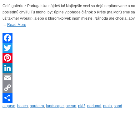
Celú galériu z Portugalska nájdeš tu! Najlepšie veci sa dejú neplánovane a na
poslednú chvíľu Tu mohol byť úplne v pohode článok o Kréte (na ktorú sme sa
už takmer vybrali), alebo o ktoromkoľvek inom mieste. Náhoda ale chcela, aby
…
Read More
Facebook
Twitter
Pinterest
LinkedIn
Email
Copy
algarve
,
beach
,
bordeira
,
landscape
,
ocean
,
pláž
,
portugal
,
praia
,
sand
Link
Share