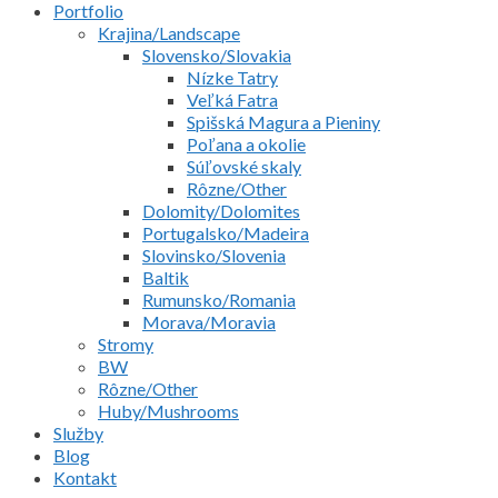
Portfolio
Krajina/Landscape
Slovensko/Slovakia
Nízke Tatry
Veľká Fatra
Spišská Magura a Pieniny
Poľana a okolie
Súľovské skaly
Rôzne/Other
Dolomity/Dolomites
Portugalsko/Madeira
Slovinsko/Slovenia
Baltik
Rumunsko/Romania
Morava/Moravia
Stromy
BW
Rôzne/Other
Huby/Mushrooms
Služby
Blog
Kontakt