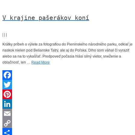
V krajine pašerákov koní
|
|
|
Krátky príbeh o výlete za fotografiou do Pieninského národného parku, odkiaľ je
naskok nielen pod Belianske Tatry, ale aj do Poľska. Dlho som váhal či vyraziť
alebo sa na to vykašľať. Predpoveď počasia hlási silný vietor, sneženie a
oblačnosť, len …
Read More
Facebook
Twitter
Pinterest
LinkedIn
Email
Copy