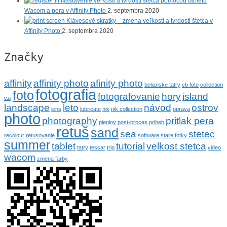
Nastavenie veľkosti a tvrdosti štetca pomocou tabletu
Wacom a pera v Affinity Photo
2. septembra 2020
Klávesové skratky – zmena veľkosti a tvrdosti štetca v
Affinity Photo
2. septembra 2020
Značky
affinity
affinity photo
afinity photo
belianske tatry
cb foto
collection
fotografia
foto
fotografovanie
hory
island
czj
landscape
leto
návod
ostrov
lens
lubricate
nik
nik collection
oprava
photo
photography
pritlak pera
pieniny
post-proces
pribeh
retuš
sand
sea
stetec
recolour
retusovanie
software
stare fotky
summer
tablet
tutorial
velkost stetca
tatry
tessar
trip
video
wacom
zmena farby