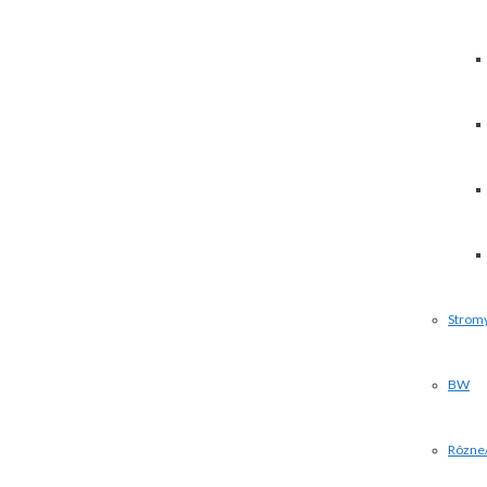
Strom
BW
Rôzne