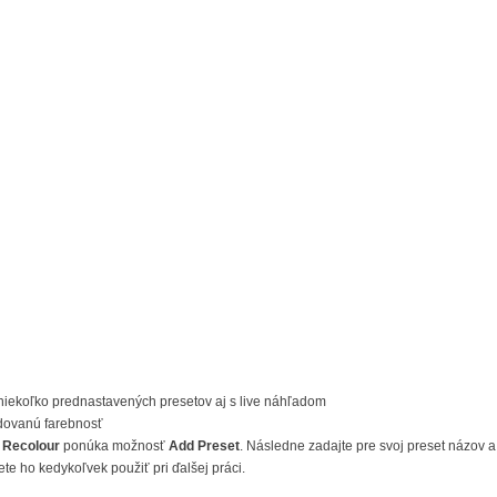
niekoľko prednastavených presetov aj s live náhľadom
ovanú farebnosť
m
Recolour
ponúka možnosť
Add Preset
. Následne zadajte pre svoj preset názov a
te ho kedykoľvek použiť pri ďalšej práci.