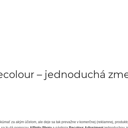
 Recolour – jednoduchá zm
 skúmať za akým účelom, ale deje sa tak prevažne v komerčnej (reklamnej, produktov
o sa to dá pomocou
Affinity Photo
a nástroja
Recolour Adjustment
jednoduchou 