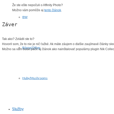
Že ste ešte nepočuli o Affinity Photo?
Možno vám pomôže aj
tento článok
.
BW
Záver
Tak ako? Zvládli ste to?
Hovoril som, že to nie je nič ťažké. Ak máte záujem o ďalšie zaujímavé články sle
Rôzne/Other
Možno sa vám bude páčiť aj článok ako nainštalovať populárny plugin Nik Collect
Huby/Mushrooms
Služby