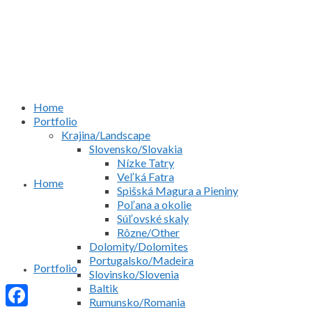
Home
Portfolio
Krajina/Landscape
Slovensko/Slovakia
Nízke Tatry
Veľká Fatra
Home
Spišská Magura a Pieniny
Poľana a okolie
Súľovské skaly
Rôzne/Other
Dolomity/Dolomites
Portugalsko/Madeira
Portfolio
Slovinsko/Slovenia
Baltik
Rumunsko/Romania