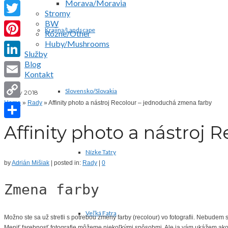
Morava/Moravia
Facebook
Stromy
BW
Twitter
Krajina/Landscape
Rôzne/Other
Huby/Mushrooms
Pinterest
Služby
Blog
LinkedIn
Kontakt
Email
Slovensko/Slovakia
13
nov 2018
Home
»
Rady
»
Affinity photo a nástroj Recolour – jednoduchá zmena farby
Copy
Link
Affinity photo a nástroj
Share
Nízke Tatry
by
Adrián Mišiak
|
posted in:
Rady
|
0
Zmena farby
Veľká Fatra
Možno ste sa už stretli s potrebou zmeny farby (recolour) vo fotografii. Nebudem
Meniť farebnosť fotografie môžeme niekoľkými spôsobmi. Ale ja vám ukážem ak