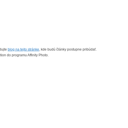
dujte
blog na tejto stránke
, kde budú články postupne pribúdať.
ion do programu Affinity Photo.