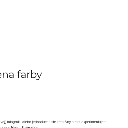
ena farby
ej) fotografii, alebo jednoducho ste kreatívny a radi experimentujete.
zmenou
Hue
a
Saturation
.