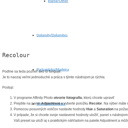
Rôzne/Other
Dolomity/Dolomites
Recolour
Portugalsko/Madeira
Poďme sa teda pozrieť ako to funguje.
Je to naozaj veľmi jednoduché a práca s týmto nástrojom je rýchla.
Postup:
V programe Affinity Photo
otvorte fotografiu
, ktorú chcete upraviť
Prejdite na panel
Adjustment
a vyberte položku
Recolor
. Na výber máte 
Slovinsko/Slovenia
Pomocou posuvných voličov nastavte hodnoty
Hue
a
Saturation
na požad
V prípade, že si chcete svoje nastavené hodnoty uložiť, panel s nástrojo
Váš preset sa uloží aj s praktickým náhľadom na palete Adjustment a môže