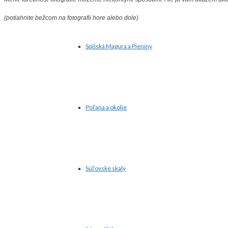
(potiahnite bežcom na fotografii hore alebo dole)
Spišská Magura a Pieniny
Poľana a okolie
Súľovské skaly