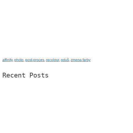
affinity
,
photo
,
post-proces
,
recolour
,
retuš
,
zmena farby
Recent Posts