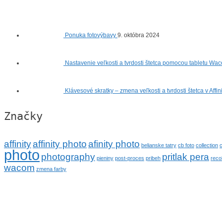
Ponuka fotovýbavy
9. októbra 2024
Nastavenie veľkosti a tvrdosti štetca pomocou tabletu Wac
Klávesové skratky – zmena veľkosti a tvrdosti štetca v Affi
Značky
affinity
affinity photo
afinity photo
belianske tatry
cb foto
collection
c
photo
photography
pritlak pera
pieniny
post-proces
pribeh
reco
wacom
zmena farby