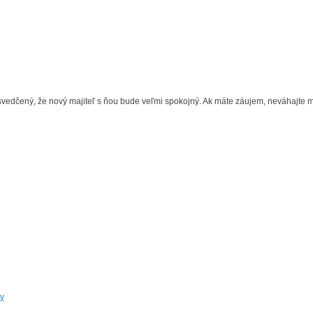
svedčený, že nový majiteľ s ňou bude veľmi spokojný. Ak máte záujem, neváhajte
y