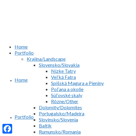
Home
Portfolio
Krajina/Landscape
Slovensko/Slovakia
Nízke Tatry
Veľká Fatra
Home
Spišská Magura a Pieniny
Poľana a okolie
Súľovské skaly
Rôzne/Other
Dolomity/Dolomites
Portugalsko/Madeira
Portfolio
Slovinsko/Slovenia
Baltik
Rumunsko/Romania