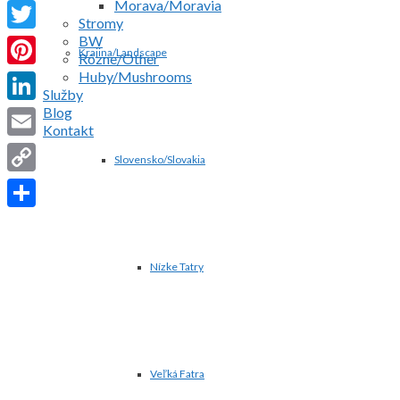
Morava/Moravia
Facebook
Stromy
BW
Twitter
Krajina/Landscape
Rôzne/Other
Huby/Mushrooms
Pinterest
Služby
Blog
LinkedIn
Kontakt
Email
Slovensko/Slovakia
Copy
Link
Share
Nízke Tatry
Veľká Fatra