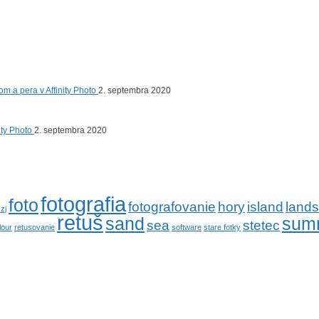
om a pera v Affinity Photo
2. septembra 2020
nity Photo
2. septembra 2020
fotografia
foto
fotografovanie
hory
island
land
zj
retuš
sand
sum
sea
stetec
lour
retusovanie
software
stare fotky