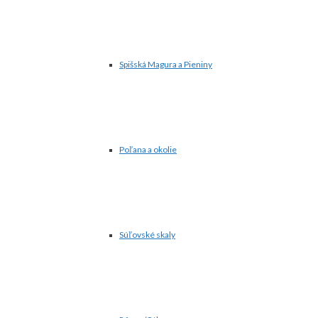
Spišská Magura a Pieniny
Poľana a okolie
Súľovské skaly