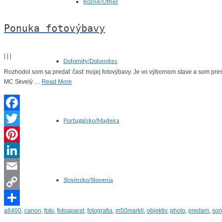
Rôzne/Other
Ponuka fotovýbavy
|
|
|
Dolomity/Dolomites
Rozhodol som sa predať časť mojej fotovýbavy. Je vo výbornom stave a som pre
MC Skvelý …
Read More
Facebook
Portugalsko/Madeira
Twitter
Pinterest
LinkedIn
Slovinsko/Slovenia
Email
Copy
a6400
,
canon
,
foto
,
fotoaparat
,
fotografia
,
m50markll
,
objektiv
,
photo
,
predam
,
son
Link
Share