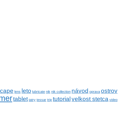
scape
leto
návod
ostrov
lens
lubricate
nik
nik collection
oprava
mer
tablet
tutorial
velkost stetca
tatry
tessar
trip
video