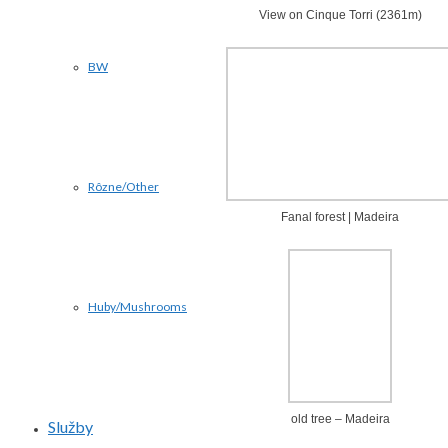
View on Cinque Torri (2361m)
BW
Rôzne/Other
Fanal forest | Madeira
Huby/Mushrooms
old tree – Madeira
Služby