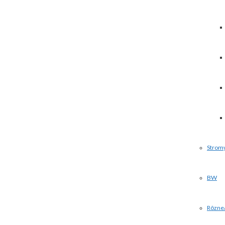
Strom
BW
Rôzne