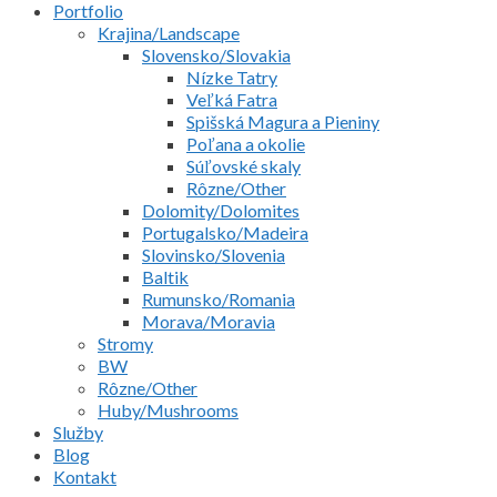
Portfolio
Krajina/Landscape
Slovensko/Slovakia
Nízke Tatry
Veľká Fatra
Spišská Magura a Pieniny
Poľana a okolie
Súľovské skaly
Rôzne/Other
Dolomity/Dolomites
Portugalsko/Madeira
Slovinsko/Slovenia
Baltik
Rumunsko/Romania
Morava/Moravia
Stromy
BW
Rôzne/Other
Huby/Mushrooms
Služby
Blog
Kontakt