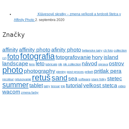
Klávesové skratky – zmena veľkosti a tvrdosti štetca v
Affinity Photo
2. septembra 2020
Značky
affinity
affinity photo
afinity photo
belianske tatry
cb foto
collection
fotografia
foto
fotografovanie
hory
island
czj
landscape
leto
návod
ostrov
lens
lubricate
nik
nik collection
oprava
photo
photography
pritlak pera
pieniny
post-proces
pribeh
retuš
sand
sea
stetec
recolour
retusovanie
software
stare fotky
summer
tablet
tutorial
velkost stetca
tatry
tessar
trip
video
wacom
zmena farby