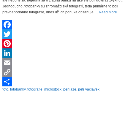
ale nebojte sa, nejedná sa o žiadnu banku na aké ste boli doteraz zvyknutí.
Jednoducho, fotobanky sú zhromaždiská fotografií, teda primárne to boli
pravdepodobne fotografie, dnes už ich ponuka obsahuje …
Read More
Facebook
Twitter
Pinterest
LinkedIn
Email
Copy
foto
,
fotobanky
,
fotografie
,
microstock
,
peniaze
,
petr vaclavek
Link
Share