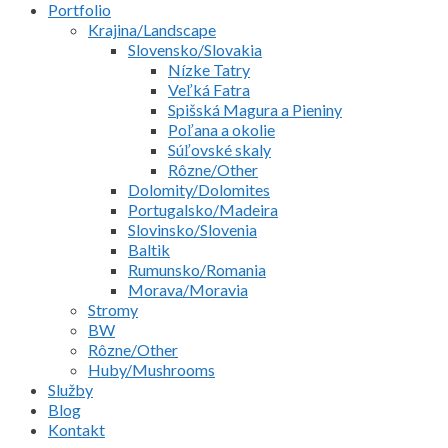
Portfolio
Krajina/Landscape
Slovensko/Slovakia
Nízke Tatry
Veľká Fatra
Spišská Magura a Pieniny
Poľana a okolie
Súľovské skaly
Rôzne/Other
Dolomity/Dolomites
Portugalsko/Madeira
Slovinsko/Slovenia
Baltik
Rumunsko/Romania
Morava/Moravia
Stromy
BW
Rôzne/Other
Huby/Mushrooms
Služby
Blog
Kontakt