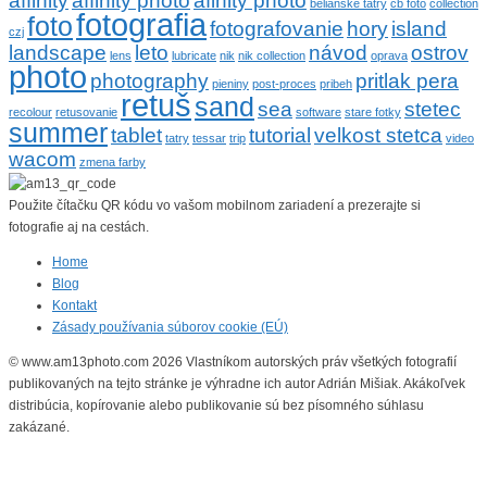
affinity
affinity photo
afinity photo
belianske tatry
cb foto
collection
fotografia
foto
fotografovanie
hory
island
czj
landscape
leto
návod
ostrov
lens
lubricate
nik
nik collection
oprava
photo
photography
pritlak pera
pieniny
post-proces
pribeh
retuš
sand
sea
stetec
recolour
retusovanie
software
stare fotky
summer
tablet
tutorial
velkost stetca
tatry
tessar
trip
video
wacom
zmena farby
Použite čítačku QR kódu vo vašom mobilnom zariadení a prezerajte si
fotografie aj na cestách.
Home
Blog
Kontakt
Zásady používania súborov cookie (EÚ)
© www.am13photo.com 2026 Vlastníkom autorských práv všetkých fotografií
publikovaných na tejto stránke je výhradne ich autor Adrián Mišiak. Akákoľvek
distribúcia, kopírovanie alebo publikovanie sú bez písomného súhlasu
zakázané.