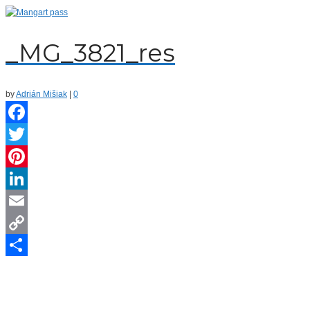
_MG_3821_res
by
Adrián Mišiak
|
0
Facebook
Twitter
Pinterest
LinkedIn
Email
Copy
Link
Share