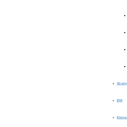
Strom
BW
Rôzne