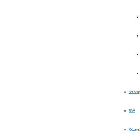
Strom
BW
Rôzne