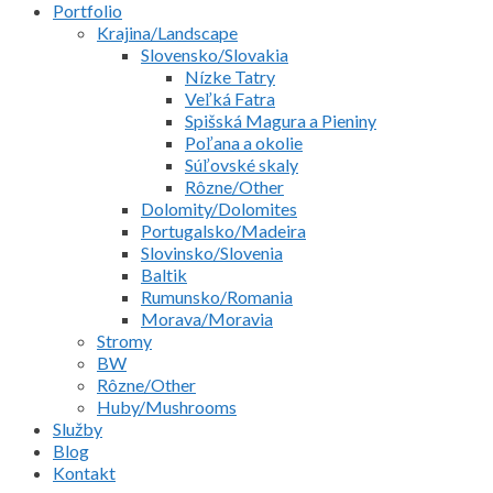
Portfolio
Krajina/Landscape
Slovensko/Slovakia
Nízke Tatry
Veľká Fatra
Spišská Magura a Pieniny
Poľana a okolie
Súľovské skaly
Rôzne/Other
Dolomity/Dolomites
Portugalsko/Madeira
Slovinsko/Slovenia
Baltik
Rumunsko/Romania
Morava/Moravia
Stromy
BW
Rôzne/Other
Huby/Mushrooms
Služby
Blog
Kontakt