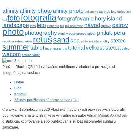
affinity
affinity photo
afinity photo
belianske tatry
cb foto
collection
fotografia
foto
fotografovanie
hory
island
czj
landscape
leto
návod
ostrov
lens
lubricate
nik
nik collection
oprava
photo
photography
pritlak pera
pieniny
post-proces
pribeh
retuš
sand
sea
stetec
recolour
retusovanie
software
stare fotky
summer
tablet
tutorial
velkost stetca
tatry
tessar
trip
video
wacom
zmena farby
Použite čítačku QR kódu vo vašom mobilnom zariadení a prezerajte si
fotografie aj na cestách.
Home
Blog
Kontakt
Zásady používania súborov cookie (EÚ)
© www.am13photo.com 2026 Vlastníkom autorských práv všetkých fotografií
publikovaných na tejto stránke je výhradne ich autor Adrián Mišiak. Akákoľvek
distribúcia, kopírovanie alebo publikovanie sú bez písomného súhlasu
zakázané.