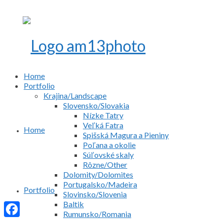
Home
Portfolio
Krajina/Landscape
Slovensko/Slovakia
Nízke Tatry
Veľká Fatra
Home
Spišská Magura a Pieniny
Poľana a okolie
Súľovské skaly
Rôzne/Other
Dolomity/Dolomites
Portugalsko/Madeira
Portfolio
Slovinsko/Slovenia
Baltik
Rumunsko/Romania