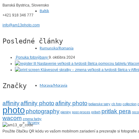
Banská Bystrica, Slovensko
Baltik
+421 918 346 777
info@am13photo.com
Posledné články
Rumunsko/Romania
Ponuka fotovýbavy
9. októbra 2024
Nastavenie veľkosti a tvrdosti štetca pomocou tabletu Wacom
Klávesové skratky – zmena veľkosti a tvrdosti štetca v Affi
Značky
Morava/Moravia
affinity
affinity photo
afinity photo
belianske tatry
cb foto
collection
c
photo
photography
pritlak pera
pieniny
post-proces
pribeh
reco
wacom
zmena farby
Stromy
Použite čítačku QR kódu vo vašom mobilnom zariadení a prezerajte si fotografie a