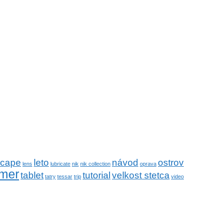
scape
leto
návod
ostrov
lens
lubricate
nik
nik collection
oprava
mer
tablet
tutorial
velkost stetca
tatry
tessar
trip
video