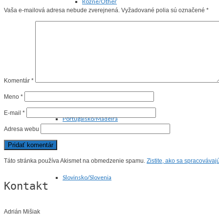
Rôzne/Other
Vaša e-mailová adresa nebude zverejnená.
Vyžadované polia sú označené
*
Dolomity/Dolomites
Komentár
*
Meno
*
E-mail
*
Portugalsko/Madeira
Adresa webu
Táto stránka používa Akismet na obmedzenie spamu.
Zistite, ako sa spracováva
Slovinsko/Slovenia
Kontakt
Adrián Mišiak