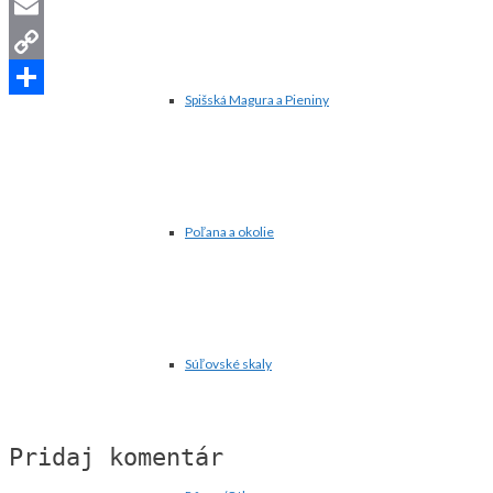
LinkedIn
Email
Copy
Spišská Magura a Pieniny
Link
Share
Poľana a okolie
Súľovské skaly
Pridaj komentár