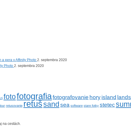
 a pera v Affinity Photo
2. septembra 2020
nity Photo
2. septembra 2020
fotografia
foto
fotografovanie
hory
island
land
zj
retuš
sand
sum
sea
stetec
lour
retusovanie
software
stare fotky
j na cestách.