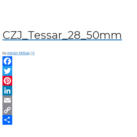
CZJ_Tessar_28_50mm
by
Adrián Mišiak
|
0
Facebook
Twitter
Pinterest
LinkedIn
Email
Copy
Link
Share