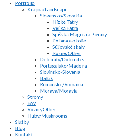
Portfolio
Krajina/Landscape
Slovensko/Slovakia
Nízke Tatry
Veľká Fatra
Spišská Magura a Pieniny
Poľana a okolie
Súľovské skaly
Rôzne/Other
Dolomity/Dolomites
Portugalsko/Madeira
Slovinsko/Slovenia
Baltik
Rumunsko/Romania
Morava/Moravia
Stromy
BW
Rôzne/Other
Huby/Mushrooms
Služby
Blog
Kontakt