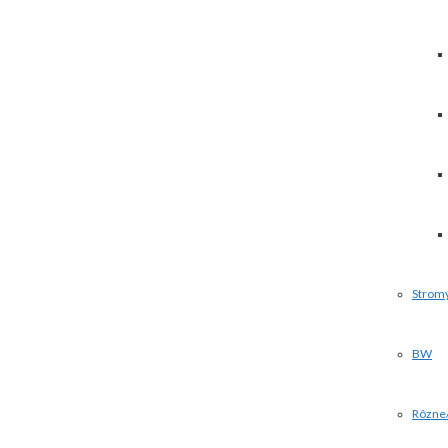
Strom
BW
Rôzne