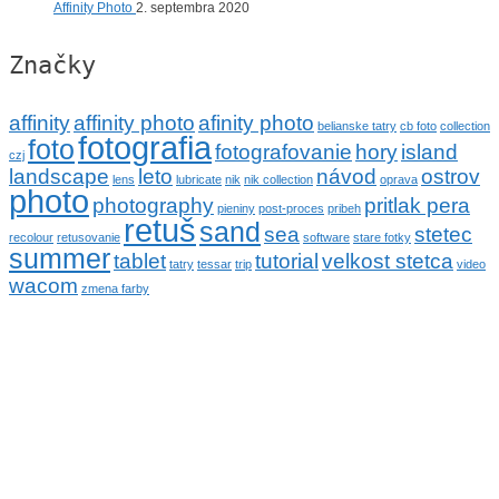
Affinity Photo
2. septembra 2020
Značky
affinity
affinity photo
afinity photo
belianske tatry
cb foto
collection
fotografia
foto
fotografovanie
hory
island
czj
landscape
leto
návod
ostrov
lens
lubricate
nik
nik collection
oprava
photo
photography
pritlak pera
pieniny
post-proces
pribeh
retuš
sand
sea
stetec
recolour
retusovanie
software
stare fotky
summer
tablet
tutorial
velkost stetca
tatry
tessar
trip
video
wacom
zmena farby