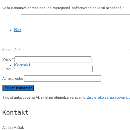
Vaša e-mailová adresa nebude zverejnená.
Vyžadované polia sú označené
*
Blog
Komentár
*
Meno
*
Kontakt
E-mail
*
Adresa webu
Táto stránka používa Akismet na obmedzenie spamu.
Zistite, ako sa spracováva
Kontakt
Adrián Mišiak