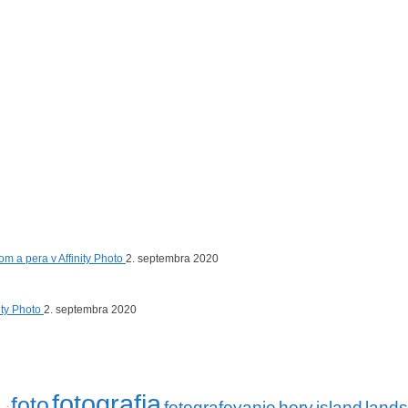
om a pera v Affinity Photo
2. septembra 2020
nity Photo
2. septembra 2020
fotografia
foto
fotografovanie
hory
island
land