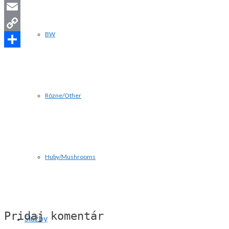
LinkedIn
Email
BW
Copy
Link
Share
Rôzne/Other
Huby/Mushrooms
Pridaj komentár
Služby