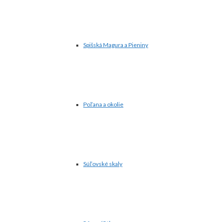
Spišská Magura a Pieniny
Poľana a okolie
Súľovské skaly