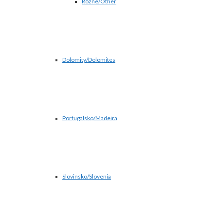
Rôzne/Other
Dolomity/Dolomites
Portugalsko/Madeira
Slovinsko/Slovenia