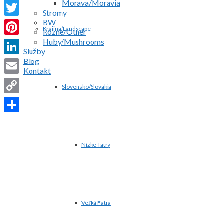
Morava/Moravia
Facebook
Stromy
BW
Twitter
Krajina/Landscape
Rôzne/Other
Huby/Mushrooms
Pinterest
Služby
Blog
LinkedIn
Kontakt
Email
Slovensko/Slovakia
Copy
Link
Share
Nízke Tatry
Veľká Fatra