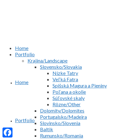
Home
Portfolio
Krajina/Landscape
Slovensko/Slovakia
Nízke Tatry
Veľká Fatra
Home
Spišská Magura a Pieniny
Poľana a okolie
Súľovské skaly
Rôzne/Other
Dolomity/Dolomites
Portugalsko/Madeira
Portfolio
Slovinsko/Slovenia
Baltik
Rumunsko/Romania