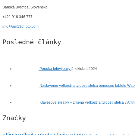
Banská Bystrica, Slovensko
+421 918 346 777
info@am13photo.com
Posledné články
Ponuka fotovýbavy
9. októbra 2024
Nastavenie veľkosti a tvrdosti štetca pomocou tabletu Wac
Klávesové skratky – zmena veľkosti a tvrdosti štetca v Affi
Značky
affinity
affinity photo
afinity photo