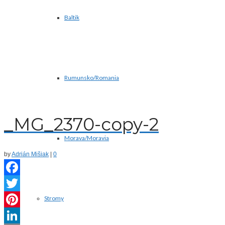
Baltik
Rumunsko/Romania
_MG_2370-copy-2
Morava/Moravia
by
Adrián Mišiak
|
0
Facebook
Stromy
Twitter
Pinterest