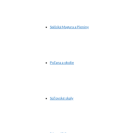
Spišská Magura a Pieniny
Poľana a okolie
Súľovské skaly