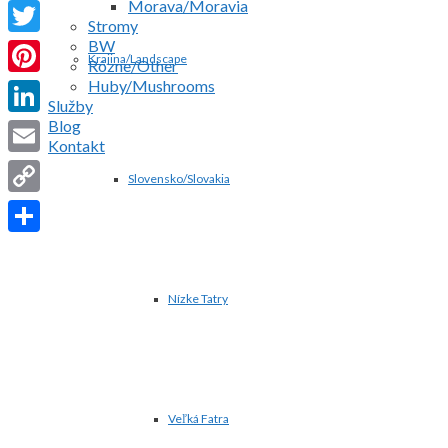
Morava/Moravia
Facebook
Stromy
BW
Twitter
Krajina/Landscape
Rôzne/Other
Huby/Mushrooms
Pinterest
Služby
Blog
LinkedIn
Kontakt
Email
Slovensko/Slovakia
Copy
Link
Share
Nízke Tatry
Veľká Fatra