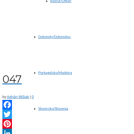
Rôzne/Other
Dolomity/Dolomites
Portugalsko/Madeira
047
by
Adrián Mišiak
|
0
Slovinsko/Slovenia
Facebook
Twitter
Pinterest