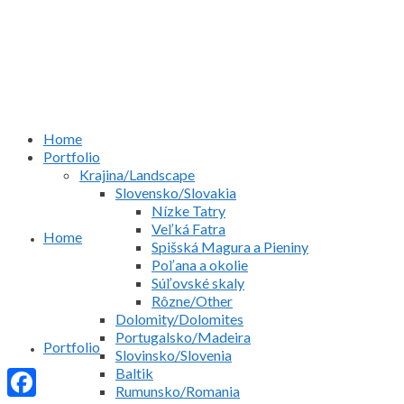
Home
Portfolio
Krajina/Landscape
Slovensko/Slovakia
Nízke Tatry
Veľká Fatra
Home
Spišská Magura a Pieniny
Poľana a okolie
Súľovské skaly
Rôzne/Other
Dolomity/Dolomites
Portugalsko/Madeira
Portfolio
Slovinsko/Slovenia
Baltik
Rumunsko/Romania