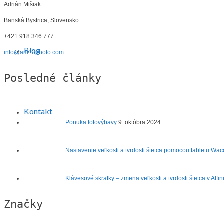
Adrián Mišiak
Banská Bystrica, Slovensko
+421 918 346 777
Blog
info@am13photo.com
Posledné články
Kontakt
Ponuka fotovýbavy
9. októbra 2024
Nastavenie veľkosti a tvrdosti štetca pomocou tabletu Wac
Klávesové skratky – zmena veľkosti a tvrdosti štetca v Affi
Značky