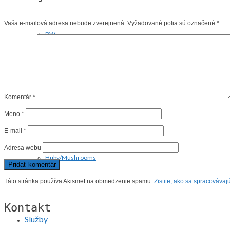
Vaša e-mailová adresa nebude zverejnená.
Vyžadované polia sú označené
*
BW
Rôzne/Other
Komentár
*
Meno
*
E-mail
*
Adresa webu
Huby/Mushrooms
Táto stránka používa Akismet na obmedzenie spamu.
Zistite, ako sa spracováva
Kontakt
Služby