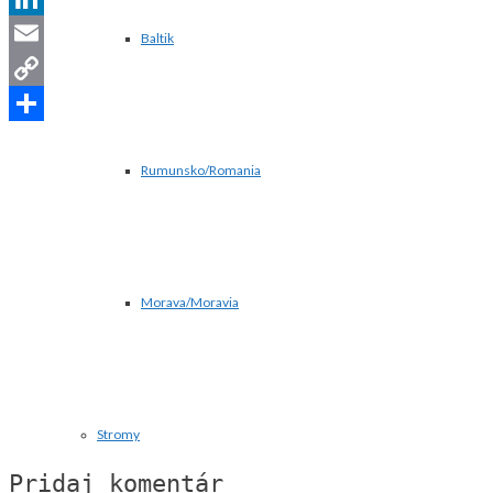
LinkedIn
Baltik
Email
Copy
Link
Share
Rumunsko/Romania
Morava/Moravia
Stromy
Pridaj komentár